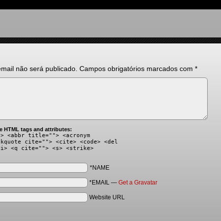
mail não será publicado.
Campos obrigatórios marcados com
*
e HTML tags and attributes:
"> <abbr title=""> <acronym
ckquote cite=""> <cite> <code> <del
<i> <q cite=""> <s> <strike>
*NAME
*EMAIL
—
Get a Gravatar
Website URL