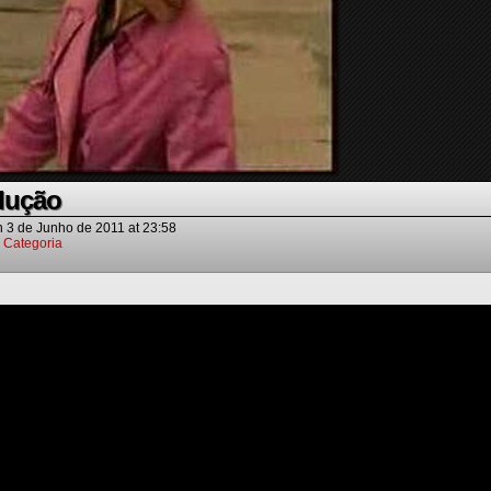
edução
n
3 de Junho de 2011
at
23:58
 Categoria