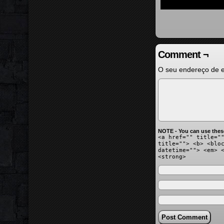
Comment ¬
O seu endereço de e
NOTE - You can use thes
<a href="" title="
title=""> <b> <blo
datetime=""> <em> 
<strong>