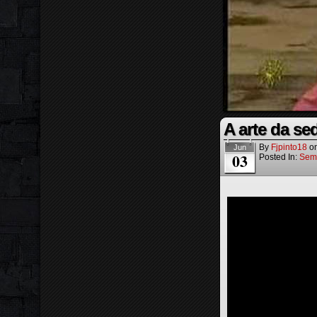
A arte da s
By
Fjpinto18
o
Jun
03
Posted In:
Sem