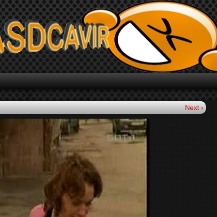
Next ›