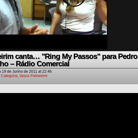
irim canta… "Ring My Passos" para Pedro
ho – Rádio Comercial
n
19 de Junho de 2011
at
22:46
 Categoria
,
Vasco Palmeirim