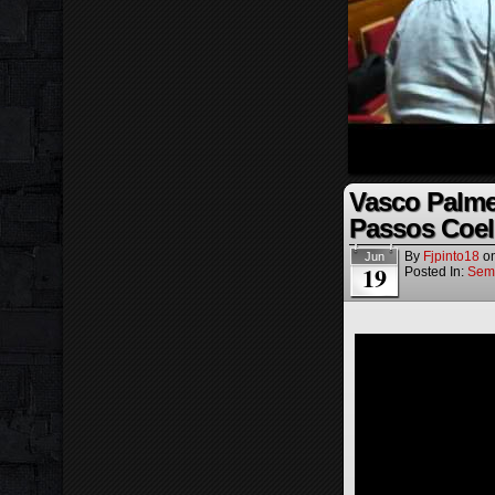
Vasco Palme
Passos Coel
By
Fjpinto18
o
Jun
19
Posted In:
Sem