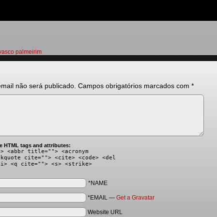
vasco palmeirim
mail não será publicado.
Campos obrigatórios marcados com
*
e HTML tags and attributes:
"> <abbr title=""> <acronym
ckquote cite=""> <cite> <code> <del
<i> <q cite=""> <s> <strike>
*NAME
*EMAIL
—
Get a Gravatar
Website URL