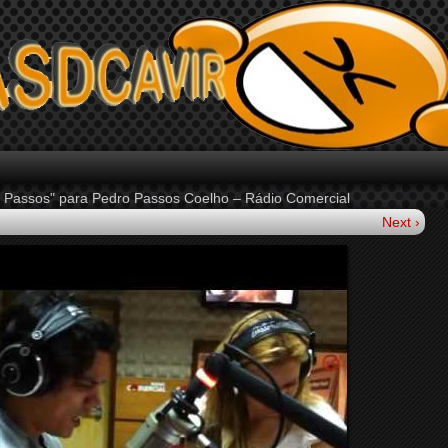
 Passos" para Pedro Passos Coelho – Rádio Comercial
Next ›