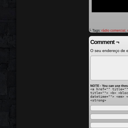
└ Tags:
rádio comercial
,
Comment ¬
O seu endereço de e
NOTE - You can use thes
<a href="" title="
title=""> <b> <blo
datetime=""> <em> 
<strong>