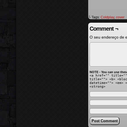
└ Tags:
Coldplay
,
cover
Comment ¬
O seu endereço de e
NOTE - You can use thes
<a href="" title="
title=""> <b> <blo
datetime=""> <em> 
<strong>