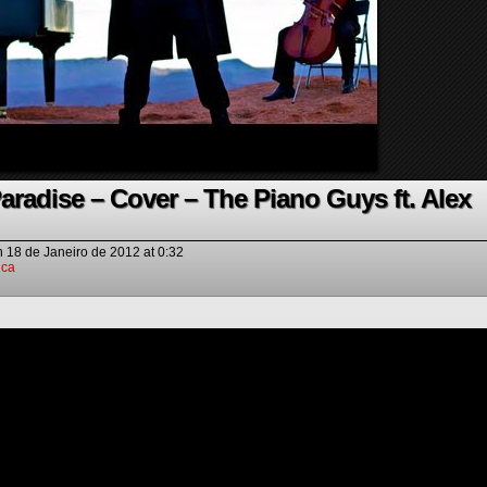
aradise – Cover – The Piano Guys ft. Alex
n
18 de Janeiro de 2012
at
0:32
ica