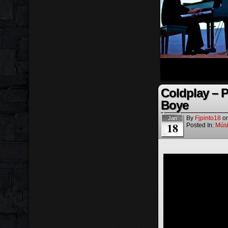
Coldplay – P
Boye
By
Fjpinto18
o
Jan
18
Posted In:
Mús