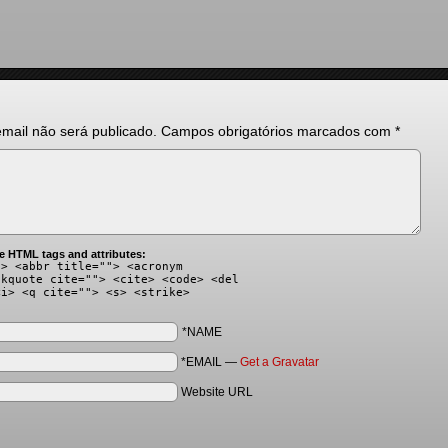
mail não será publicado.
Campos obrigatórios marcados com
*
e HTML tags and attributes:
"> <abbr title=""> <acronym
ckquote cite=""> <cite> <code> <del
<i> <q cite=""> <s> <strike>
*NAME
*EMAIL
—
Get a Gravatar
Website URL