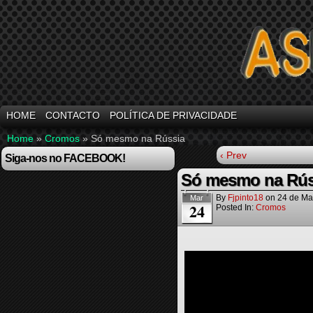
HOME
CONTACTO
POLÍTICA DE PRIVACIDADE
Home
»
Cromos
»
Só mesmo na Rússia
‹ Prev
Siga-nos no FACEBOOK!
Só mesmo na Rús
By
Fjpinto18
on
24 de Ma
Mar
24
Posted In:
Cromos