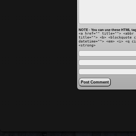
NOTE - You can use these HTML tag
<a href="" title=""> <abbr 
title=""> <b> <blockquote c
datetime=""> <em> <i> <q ci
<strong>