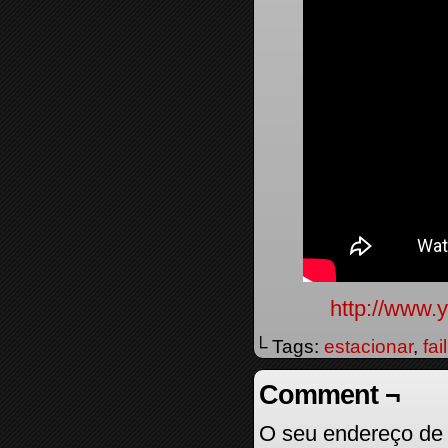
http://www
└ Tags:
estacionar
,
fail
Comment ¬
O seu endereço de 