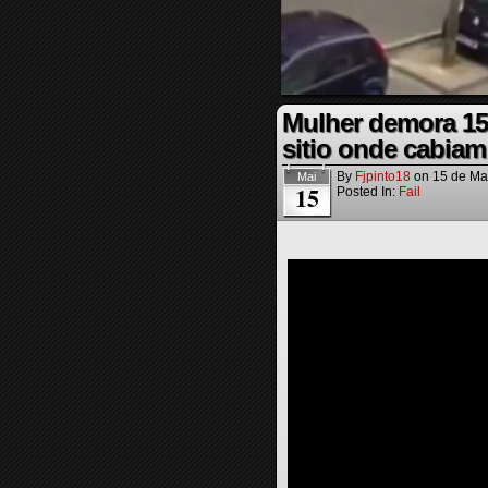
Mulher demora 15
sitio onde cabiam
By
Fjpinto18
on
15 de Ma
Mai
15
Posted In:
Fail