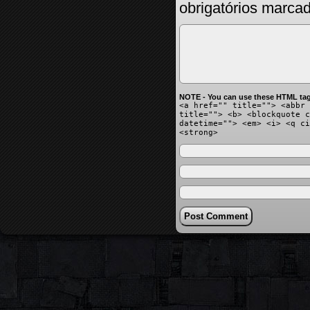
obrigatórios marc
NOTE - You can use these HTML tag
<a href="" title=""> <abbr 
title=""> <b> <blockquote c
datetime=""> <em> <i> <q ci
<strong>