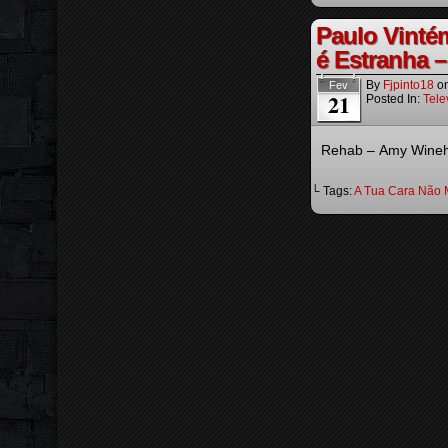
Paulo Vinté
é Estranha –
By
Fjpinto18
o
Fev
21
Posted In:
Tele
Rehab – Amy Wine
└ Tags:
A Tua Cara Não 