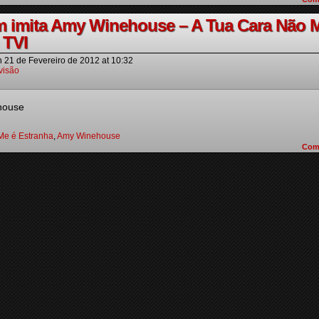
m imita Amy Winehouse – A Tua Cara Não 
 TVI
n
21 de Fevereiro de 2012
at
10:32
visão
house
Me é Estranha
,
Amy Winehouse
Com