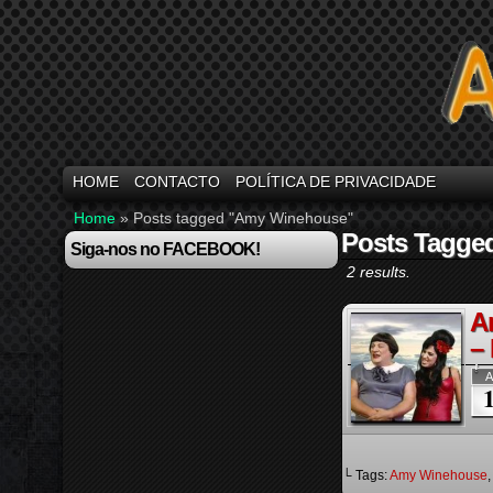
HOME
CONTACTO
POLÍTICA DE PRIVACIDADE
Home
»
Posts tagged "Amy Winehouse"
Posts Tagge
Siga-nos no FACEBOOK!
2 results.
A
–
A
└ Tags:
Amy Winehouse