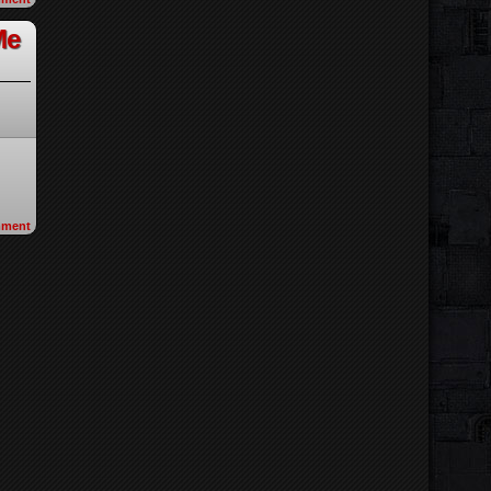
Me
ment