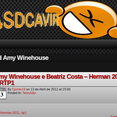
d Amy Winehouse
my Winehouse e Beatriz Costa – Herman 2
 RTP1
By
Fjpinto18
on
13 de Abril de 2012
at
15:00
br
13
Posted In:
Televisão
,
Herman 2011
,
rtp1
Com