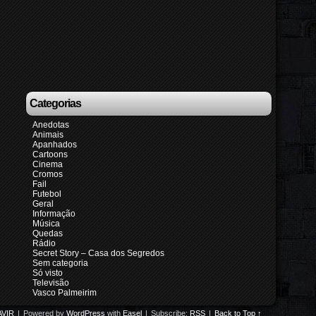
Categorias
Anedotas
Animais
Apanhados
Cartoons
Cinema
Cromos
Fail
Futebol
Geral
Informação
Música
Quedas
Rádio
Secret Story – Casa dos Segredos
Sem categoria
Só visto
Televisão
Vasco Palmeirim
VIR
|
Powered by
WordPress
with
Easel
|
Subscribe:
RSS
|
Back to Top ↑