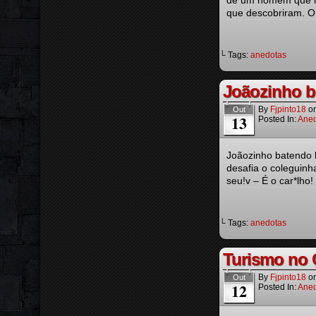
de um homem que ma
que descobriram. O
└ Tags:
anedotas
Joãozinho br
By
Fjpinto18
o
Out
13
Posted In:
Aned
Joãozinho batendo 
desafia o coleguinh
seu!v – É o car*lho!
└ Tags:
anedotas
Turismo no 
By
Fjpinto18
o
Out
12
Posted In:
Aned