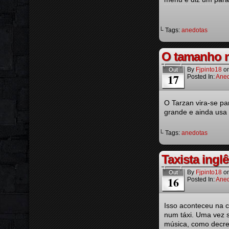
└ Tags:
anedotas
O tamanho n
By
Fjpinto18
o
Out
17
Posted In:
Aned
O Tarzan vira-se pa
grande e ainda usa 
└ Tags:
anedotas
Taxista ingl
By
Fjpinto18
o
Out
16
Posted In:
Aned
Isso aconteceu na 
num táxi. Uma vez s
música, como decre