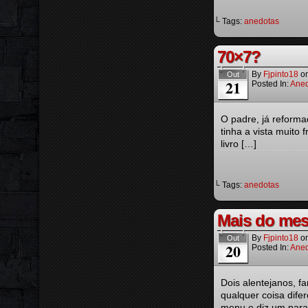
└ Tags:
anedotas
70×7?
By
Fjpinto18
o
Out
21
Posted In:
Aned
O padre, já reforma
tinha a vista muito 
livro […]
└ Tags:
anedotas
Mais do me
By
Fjpinto18
o
Out
20
Posted In:
Aned
Dois alentejanos, f
qualquer coisa dif
menu e diz um para