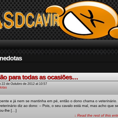
Anedotas
ão para todas as ocasiões…
n
22 de Outubro de 2012
at
10:57
otas
oente e já nem se mantinha em pé, então o dono chama o veterinário
terinário diz ao dono: – Pois, o seu cavalo está mal, mas acho que s
u-lhe […]
↓ Read the rest of this en