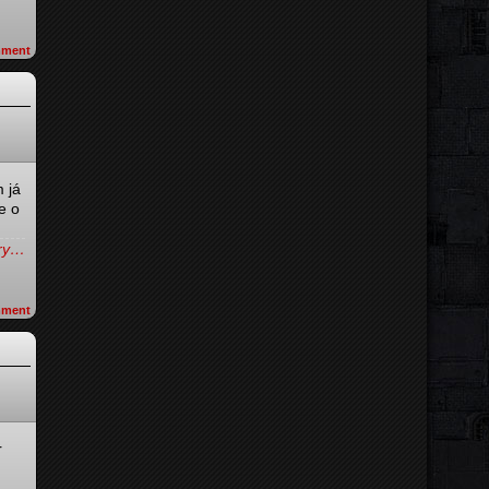
ment
 já
e o
try…
ment
r