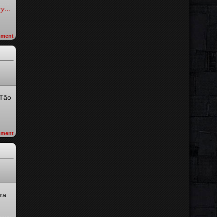
try…
ment
 Tão
ment
ra