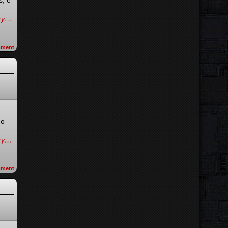
s, é
try…
ment
 o
try…
ment