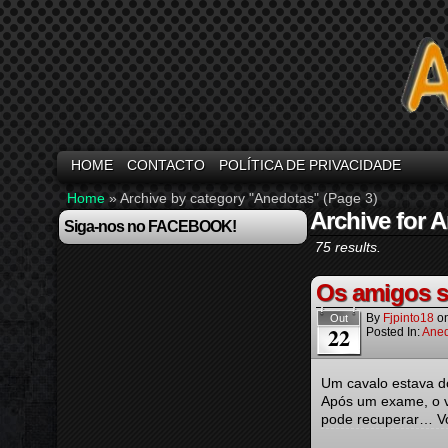
HOME
CONTACTO
POLÍTICA DE PRIVACIDADE
Home
»
Archive by category "Anedotas"
(Page 3)
Archive for 
Siga-nos no FACEBOOK!
75 results.
Os amigos s
By
Fjpinto18
o
Out
22
Posted In:
Aned
Um cavalo estava d
Após um exame, o ve
pode recuperar… Vo