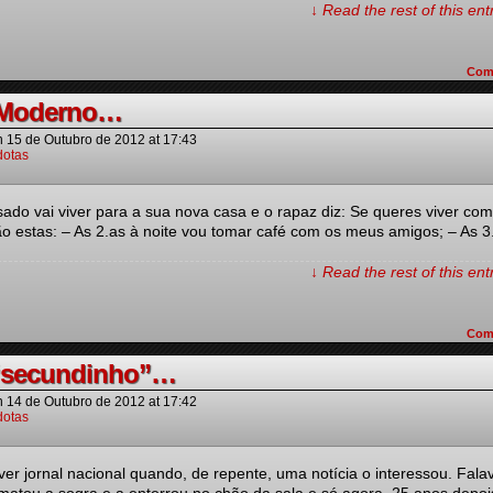
↓ Read the rest of this en
Com
 Moderno…
n
15 de Outubro de 2012
at
17:43
otas
do vai viver para a sua nova casa e o rapaz diz: Se queres viver com
o estas: – As 2.as à noite vou tomar café com os meus amigos; – As 3
↓ Read the rest of this en
Com
 “secundinho”…
n
14 de Outubro de 2012
at
17:42
otas
r jornal nacional quando, de repente, uma notícia o interessou. Fala