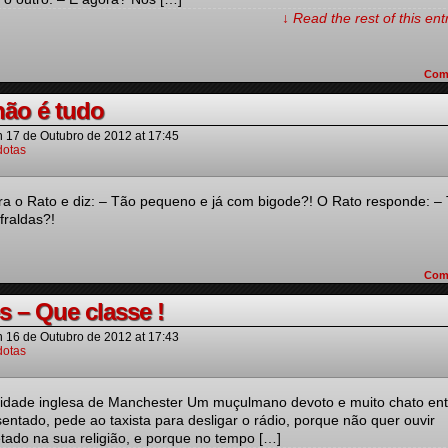
↓ Read the rest of this en
Com
ão é tudo
n
17 de Outubro de 2012
at
17:45
otas
ra o Rato e diz: – Tão pequeno e já com bigode?! O Rato responde: –
fraldas?!
Com
ês – Que classe !
n
16 de Outubro de 2012
at
17:43
otas
cidade inglesa de Manchester Um muçulmano devoto e muito chato ent
entado, pede ao taxista para desligar o rádio, porque não quer ouvir
tado na sua religião, e porque no tempo […]