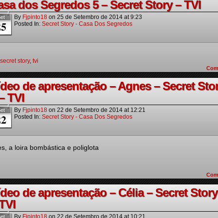
asa dos Segredos 5 – Secret Story – TVI
By
Fjpinto18
on
25 de Setembro de 2014
at
9:23
et
25
Posted In:
Secret Story - Casa Dos Segredos
secret story
,
tvi
Com
ídeo de apresentação – Agnes – Secret Sto
– TVI
By
Fjpinto18
on
22 de Setembro de 2014
at
12:21
et
22
Posted In:
Secret Story - Casa Dos Segredos
s, a loira bombástica e poliglota
Com
ídeo de apresentação – Célia – Secret Story
 TVI
By
Fjpinto18
on
22 de Setembro de 2014
at
10:21
et