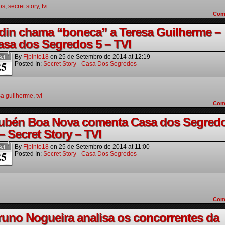
os
,
secret story
,
tvi
Com
din chama “boneca” a Teresa Guilherme –
asa dos Segredos 5 – TVI
By
Fjpinto18
on
25 de Setembro de 2014
at
12:19
et
25
Posted In:
Secret Story - Casa Dos Segredos
sa guilherme
,
tvi
Com
ubén Boa Nova comenta Casa dos Segred
– Secret Story – TVI
By
Fjpinto18
on
25 de Setembro de 2014
at
11:00
et
25
Posted In:
Secret Story - Casa Dos Segredos
Com
runo Nogueira analisa os concorrentes da