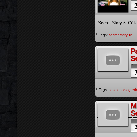
Secret Story 5: Cél
└ Tags:
secret story
,
tvi
P
S
J
└ Tags:
casa dos segred
M
S
J