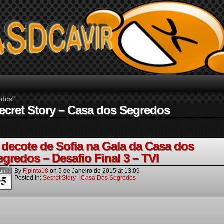
edos"
Secret Story – Casa dos Segredos
 decote de Sofia na Gala da Casa dos
egredos – Desafio Final 3 – TVI
By
Fjpinto18
on
5 de Janeiro de 2015
at
13:09
an
05
Posted In:
Secret Story - Casa Dos Segredos