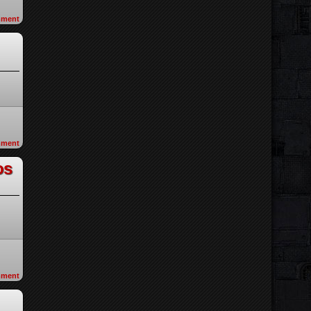
ment
ment
os
ment