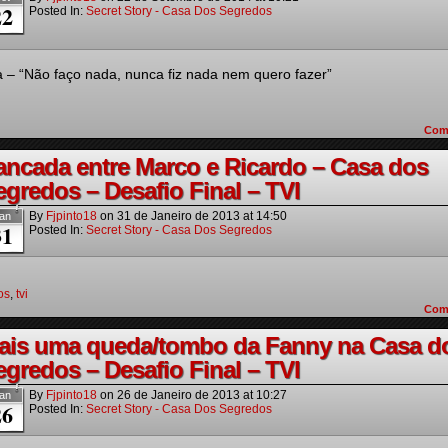
22
Posted In:
Secret Story - Casa Dos Segredos
ia – “Não faço nada, nunca fiz nada nem quero fazer”
Com
ancada entre Marco e Ricardo – Casa dos
egredos – Desafio Final – TVI
By
Fjpinto18
on
31 de Janeiro de 2013
at
14:50
an
31
Posted In:
Secret Story - Casa Dos Segredos
os
,
tvi
Com
ais uma queda/tombo da Fanny na Casa d
egredos – Desafio Final – TVI
By
Fjpinto18
on
26 de Janeiro de 2013
at
10:27
an
26
Posted In:
Secret Story - Casa Dos Segredos