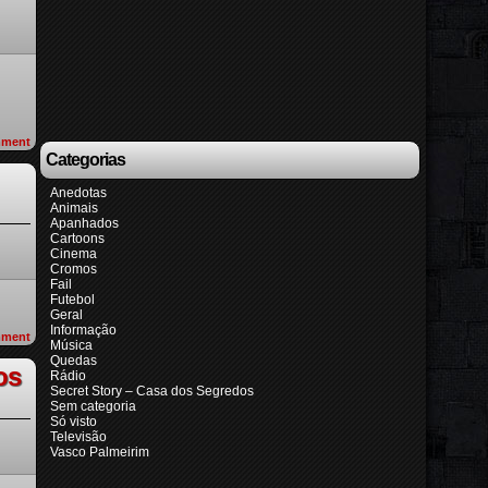
ment
Categorias
Anedotas
Animais
Apanhados
Cartoons
Cinema
Cromos
Fail
Futebol
Geral
Informação
ment
Música
Quedas
os
Rádio
Secret Story – Casa dos Segredos
Sem categoria
Só visto
Televisão
Vasco Palmeirim