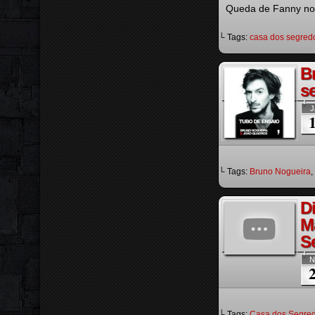
Queda de Fanny no 
└ Tags:
casa dos segred
B
s
J
└ Tags:
Bruno Nogueira
,
D
M
S
N
└ Tags:
Casa dos Segre