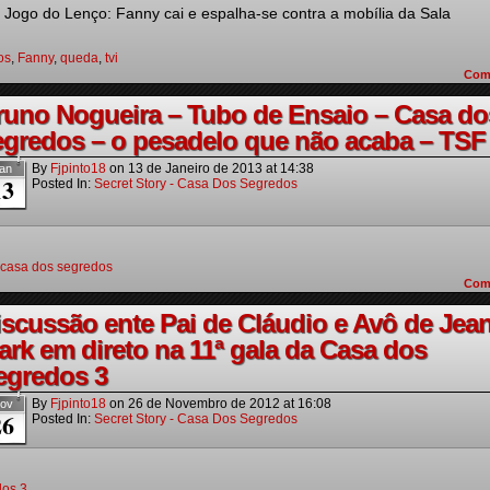
Jogo do Lenço: Fanny cai e espalha-se contra a mobília da Sala
os
,
Fanny
,
queda
,
tvi
Com
runo Nogueira – Tubo de Ensaio – Casa do
egredos – o pesadelo que não acaba – TSF
By
Fjpinto18
on
13 de Janeiro de 2013
at
14:38
an
13
Posted In:
Secret Story - Casa Dos Segredos
casa dos segredos
Com
iscussão ente Pai de Cláudio e Avô de Jea
ark em direto na 11ª gala da Casa dos
egredos 3
By
Fjpinto18
on
26 de Novembro de 2012
at
16:08
ov
26
Posted In:
Secret Story - Casa Dos Segredos
dos 3