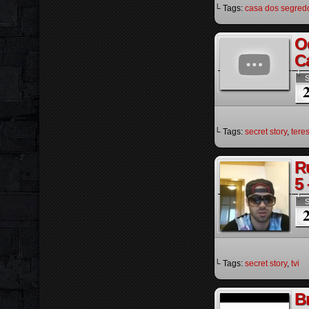
└ Tags:
casa dos segred
O
C
S
└ Tags:
secret story
,
tere
R
5 
S
└ Tags:
secret story
,
tvi
B