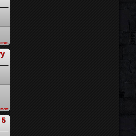
ment
ry
ment
 5