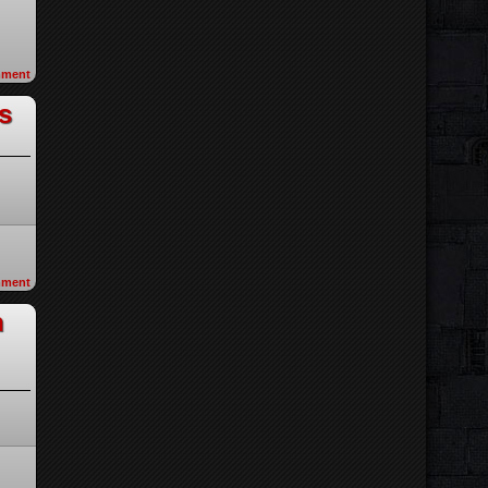
ment
s
ment
n