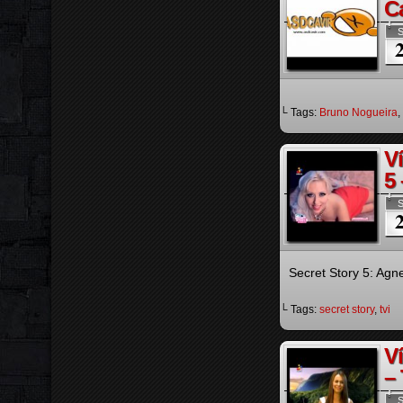
C
S
└ Tags:
Bruno Nogueira
,
V
5 
S
Secret Story 5: Agne
└ Tags:
secret story
,
tvi
V
–
S