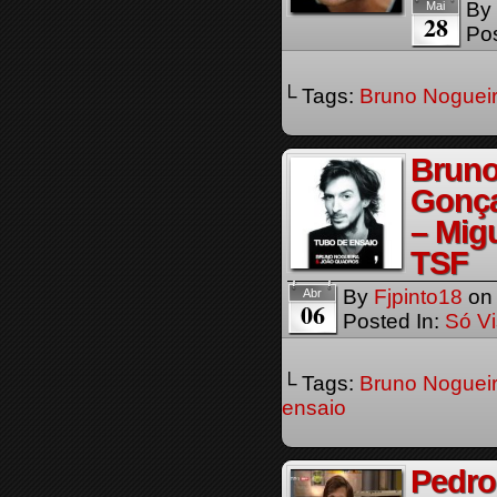
By
Mai
28
Pos
└ Tags:
Bruno Noguei
Bruno
Gonça
– Mig
TSF
By
Fjpinto18
o
Abr
06
Posted In:
Só Vi
└ Tags:
Bruno Noguei
ensaio
Pedro