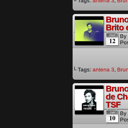
└ Tags:
antena 3
,
Bru
Bruno
Brito
By
Dez
12
Pos
└ Tags:
antena 3
,
Bru
Bruno
de Ch
TSF
By
Jan
10
Pos