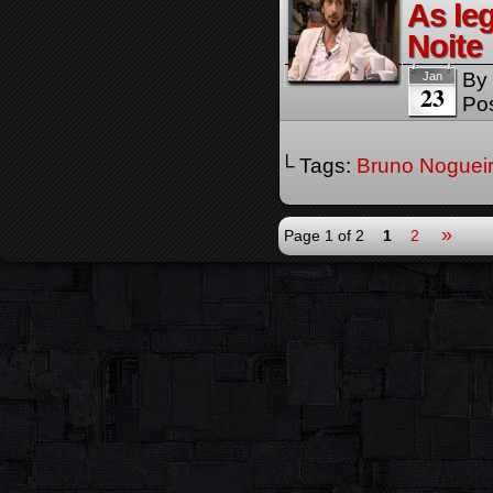
As le
Noite
By
Jan
23
Pos
└ Tags:
Bruno Noguei
»
Page 1 of 2
1
2