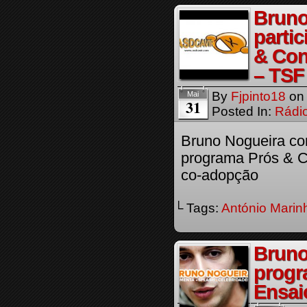
Bruno
parti
& Con
– TSF
By
Fjpinto18
o
Mai
31
Posted In:
Rádi
Bruno Nogueira com
programa Prós & C
co-adopção
└ Tags:
António Marin
Bruno
progr
Ensai