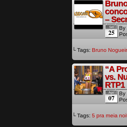
Bruno
conco
– Secr
By
Set
25
Pos
└ Tags:
Bruno Noguei
“A Pr
vs. Nu
RTP1
By
Ago
07
Pos
└ Tags:
5 pra meia noi