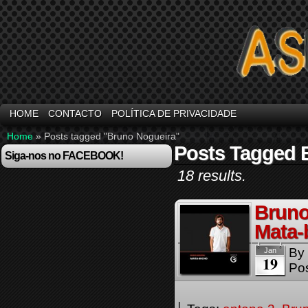
HOME
CONTACTO
POLÍTICA DE PRIVACIDADE
Home
»
Posts tagged "Bruno Nogueira"
Posts Tagged 
Siga-nos no FACEBOOK!
18 results.
Bruno
Mata-
By
Jan
19
Pos