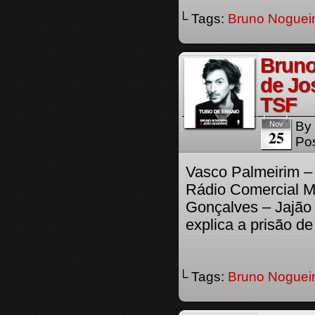
└ Tags:
Bruno Noguei
Bruno
de Jo
TSF
By
Nov
25
Pos
Vasco Palmeirim –
Rádio Comercial Mú
Gonçalves – Jajão 
explica a prisão d
└ Tags:
Bruno Noguei