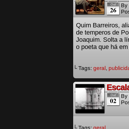
By
Out
26
Pos
Quim Barreiros, al
de temperos de Po
Joaquim. Solta a l
o poeta que há em 
└ Tags:
geral
,
publici
Escala
By
Out
02
Pos
└ Tags:
geral