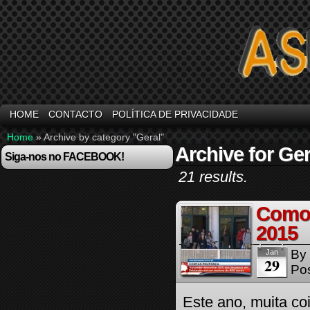
HOME
CONTACTO
POLÍTICA DE PRIVACIDADE
Home
»
Archive by category "Geral"
Archive for Ger
Siga-nos no FACEBOOK!
21 results.
Como 
2015
By
Jan
29
Pos
Este ano, muita co