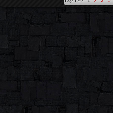
»
Page 1 of 3
1
2
3