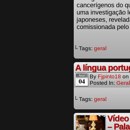
cancerígenos do q
uma investigação l
japoneses, revela
comissionada pelo 
└ Tags:
geral
A língua portu
By
Fjpinto18
o
Nov
04
Posted In:
Geral
└ Tags:
geral
Vídeo
– Pal