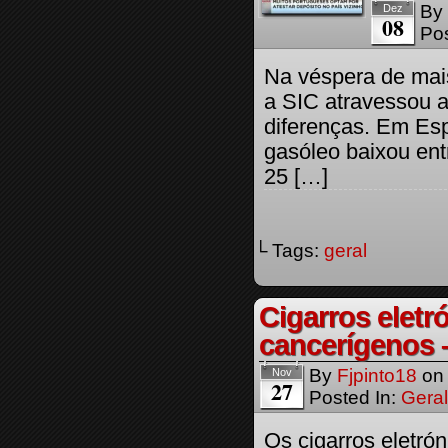
By
Dez
08
Pos
Na véspera de mai
a SIC atravessou a
diferenças. Em Esp
gasóleo baixou ent
25 […]
└ Tags:
geral
Cigarros eletr
cancerígenos 
By
Fjpinto18
o
Nov
27
Posted In:
Geral
Os cigarros eletró