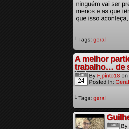
ninguém vai ser pr
menos e as que têm
que isso aconteça, 
└ Tags:
geral
A melhor parti
trabalho… de 
By
Fjpinto18
o
Jan
24
Posted In:
Geral
└ Tags:
geral
Guilh
By
Jan