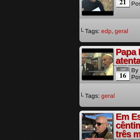
21
Pos
└ Tags:
edp
,
geral
Papa 
atent
By
Jan
16
Pos
└ Tags:
geral
Em Es
cênti
três 