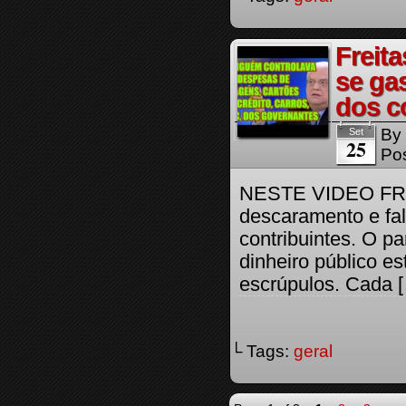
Freit
se ga
dos c
By
Set
25
Pos
NESTE VIDEO FR
descaramento e fa
contribuintes. O p
dinheiro público e
escrúpulos. Cada 
└ Tags:
geral