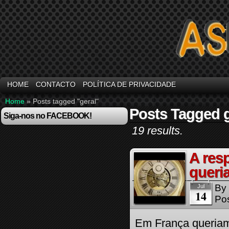
HOME
CONTACTO
POLÍTICA DE PRIVACIDADE
Home
»
Posts tagged "geral"
Posts Tagged g
Siga-nos no FACEBOOK!
19 results.
A res
queria
By
Jul
14
Pos
Em França queriam 