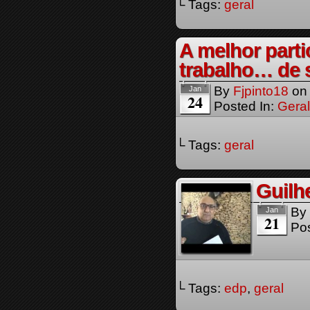
└ Tags:
geral
A melhor parti
trabalho… de 
By
Fjpinto18
o
Jan
24
Posted In:
Geral
└ Tags:
geral
Guilh
By
Jan
21
Pos
└ Tags:
edp
,
geral