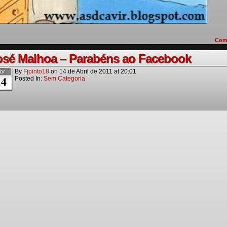
Com
osé Malhoa – Parabéns ao Facebook
By
Fjpinto18
on
14 de Abril de 2011
at
20:01
br
14
Posted In:
Sem Categoria