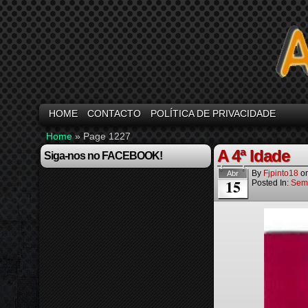
HOME
CONTACTO
POLÍTICA DE PRIVACIDADE
Home
» Page 1227
A 4ª Idade
Siga-nos no FACEBOOK!
By
Fjpinto18
o
Abr
15
Posted In:
Sem