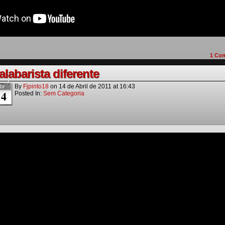
1
Com
labarista diferente
By
Fjpinto18
on
14 de Abril de 2011
at
16:43
br
14
Posted In:
Sem Categoria