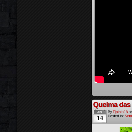
Queima das 
By
Fjpinto18
o
Abr
14
Posted In:
Sem