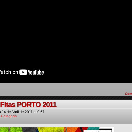
Com
Fitas PORTO 2011
n
14 de Abril de 2011
at
0:57
 Categoria