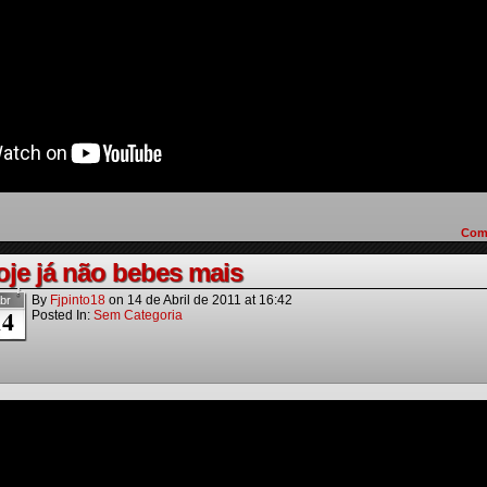
Com
oje já não bebes mais
By
Fjpinto18
on
14 de Abril de 2011
at
16:42
br
14
Posted In:
Sem Categoria