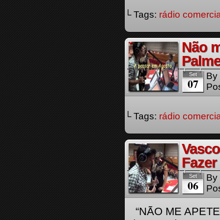
└ Tags:
rádio comercia
Não m
Palme
By
Set
07
Pos
└ Tags:
rádio comercia
Vasco
Fazer
By
Set
06
Pos
“NÃO ME APETECE