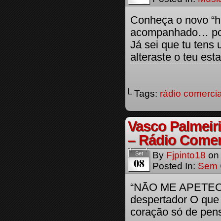
Conheça o novo “hi
acompanhado… por 
Já sei que tu tens
alteraste o teu es
└ Tags:
rádio comercia
Vasco Palmeir
– Rádio Comer
By
Fjpinto18
o
Set
08
Posted In:
Sem 
“NÃO ME APETECE
despertador O que
coração só de pens