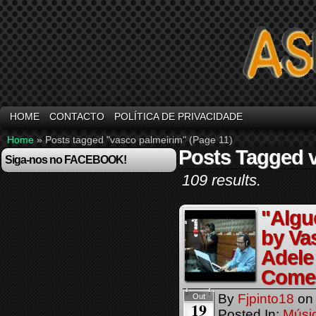
HOME
CONTACTO
POLÍTICA DE PRIVACIDADE
Home
»
Posts tagged "vasco palmeirim"
(Page 11)
Posts Tagged 
Siga-nos no FACEBOOK!
109 results.
"Algu
by Va
Adele
Comerc
By
Fjpinto18
o
Out
19
Posted In:
Músi