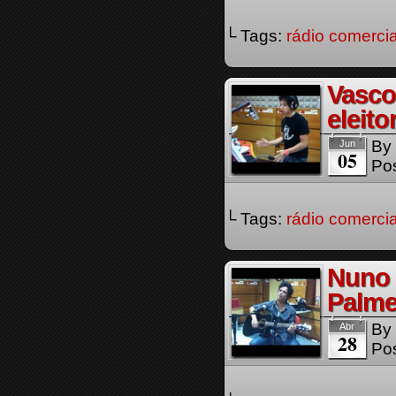
└ Tags:
rádio comercia
Vasco
eleito
By
Jun
05
Pos
└ Tags:
rádio comercia
Nuno M
Palme
By
Abr
28
Pos