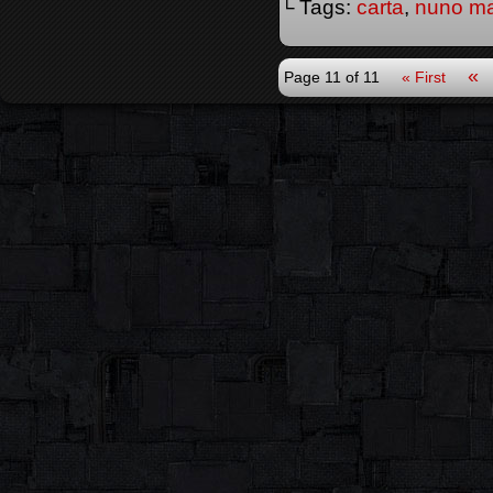
└ Tags:
carta
,
nuno ma
«
Page 11 of 11
« First