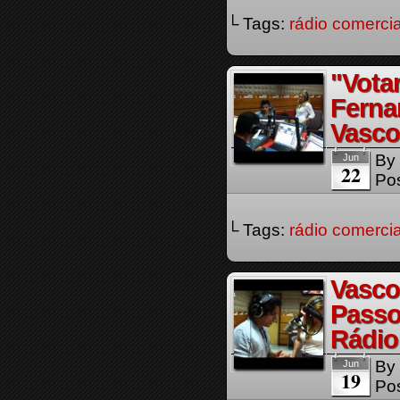
└ Tags:
rádio comercia
"Vota
Ferna
Vasco
By
Jun
22
Pos
└ Tags:
rádio comercia
Vasco
Passo
Rádio
By
Jun
19
Pos