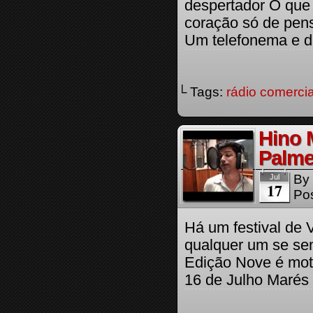
despertador O que
coração só de pens
Um telefonema e di
└ Tags:
rádio comercia
Hino 
Palme
By
Jul
17
Pos
Há um festival de
qualquer um se se
Edição Nove é moti
16 de Julho Marés