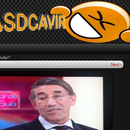
visão?
Next ›