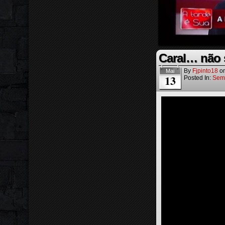
Caral… não s
By
Fjpinto18
o
Mai
13
Posted In:
Sem