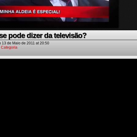
e pode dizer da televisão?
n
13 de Maio de 2011
at
20:50
 Categoria