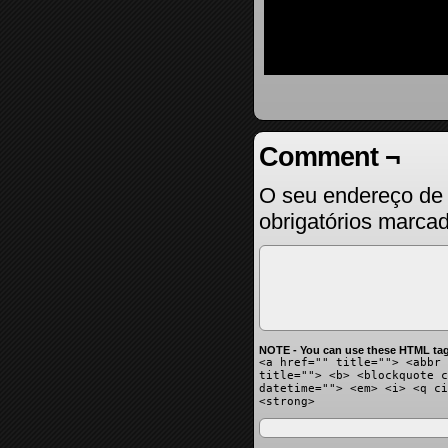
Comment ¬
O seu endereço de 
obrigatórios marc
NOTE - You can use these HTML tag
<a href="" title=""> <abbr 
title=""> <b> <blockquote c
datetime=""> <em> <i> <q ci
<strong>