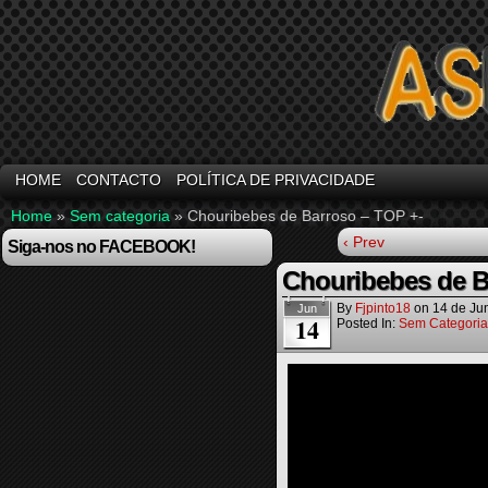
HOME
CONTACTO
POLÍTICA DE PRIVACIDADE
Home
»
Sem categoria
»
Chouribebes de Barroso – TOP +-
‹ Prev
Siga-nos no FACEBOOK!
Chouribebes de B
By
Fjpinto18
on
14 de Ju
Jun
14
Posted In:
Sem Categoria