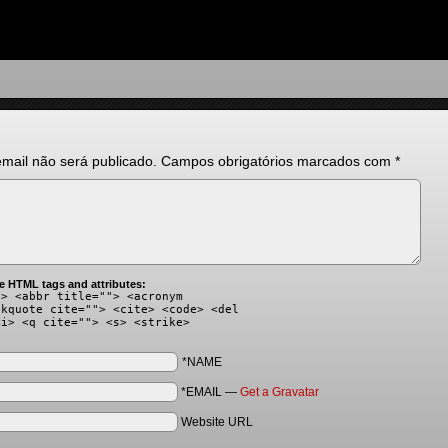
mail não será publicado.
Campos obrigatórios marcados com
*
e HTML tags and attributes:
"> <abbr title=""> <acronym
ckquote cite=""> <cite> <code> <del
<i> <q cite=""> <s> <strike>
*NAME
*EMAIL
—
Get a Gravatar
Website URL