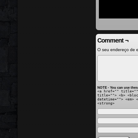
Comment ¬
O seu endereço de e
NOTE - You can use thes
<a href="" title="
title=""> <b> <blo
datetime=""> <em> 
<strong>