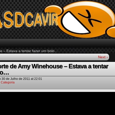
 – Estava a tentar fazer um bolo…
Next ›
rte de Amy Winehouse – Estava a tentar
lo…
n
30 de Julho de 2011
at
22:01
 Categoria