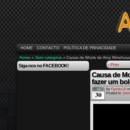
HOME
CONTACTO
POLÍTICA DE PRIVACIDADE
Home
»
Sem categoria
»
Causa de Morte de Amy Winehouse
‹ Prev
Siga-nos no FACEBOOK!
Causa de Mo
fazer um bo
By
Fjpinto18
o
Jul
30
Posted In:
Sem