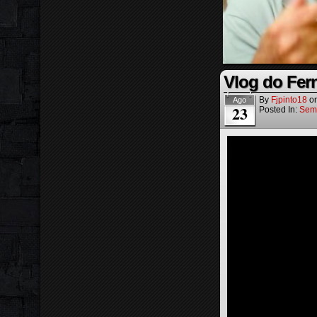
Vlog do Fer
By
Fjpinto18
o
Ago
23
Posted In:
Sem