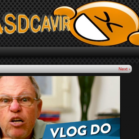
Next ›