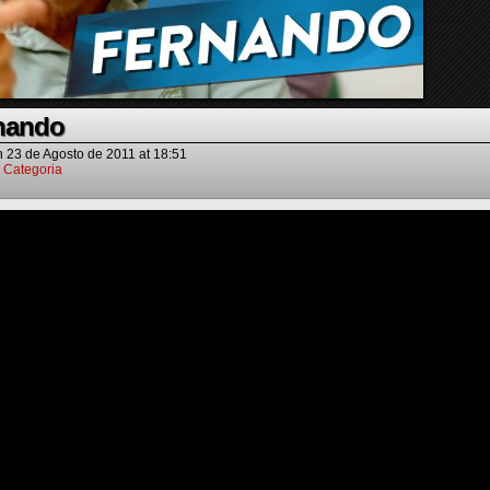
nando
n
23 de Agosto de 2011
at
18:51
 Categoria