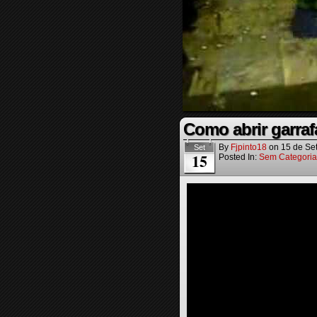
Como abrir garra
By
Fjpinto18
on
15 de Se
Set
15
Posted In:
Sem Categoria