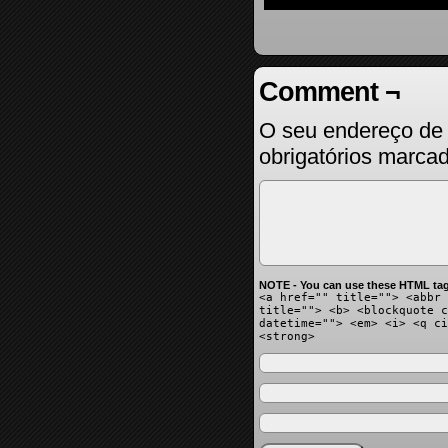
Comment ¬
O seu endereço de 
obrigatórios marc
NOTE - You can use these HTML tag
<a href="" title=""> <abbr 
title=""> <b> <blockquote c
datetime=""> <em> <i> <q ci
<strong>