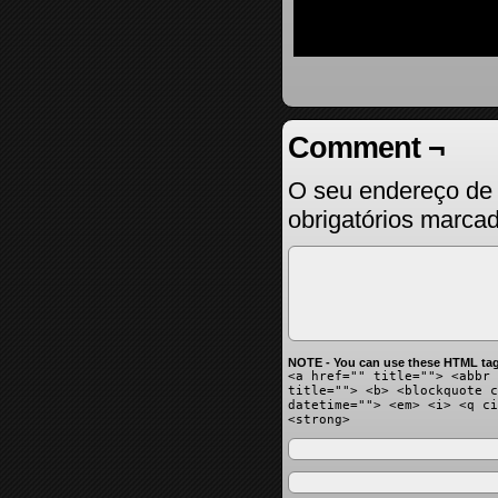
Comment ¬
O seu endereço de 
obrigatórios marc
NOTE - You can use these HTML tag
<a href="" title=""> <abbr 
title=""> <b> <blockquote c
datetime=""> <em> <i> <q ci
<strong>