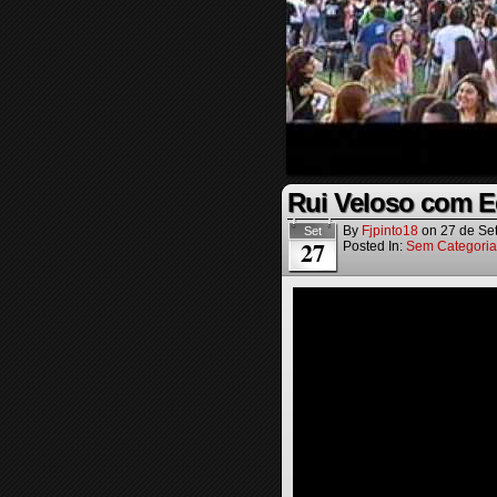
Rui Veloso com Ed
By
Fjpinto18
on
27 de Se
Set
27
Posted In:
Sem Categoria