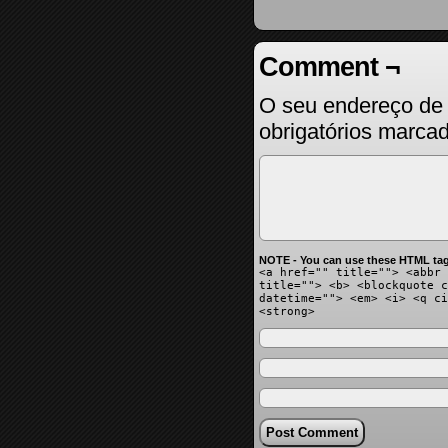
Comment ¬
O seu endereço de 
obrigatórios marc
NOTE - You can use these HTML tag
<a href="" title=""> <abbr 
title=""> <b> <blockquote c
datetime=""> <em> <i> <q ci
<strong>