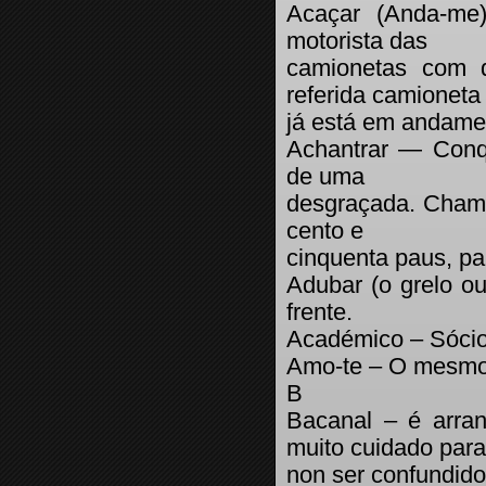
Acaçar (Anda-me
motorista das
camionetas com d
referida camioneta
já está em andame
Achantrar — Conqu
de uma
desgraçada. Cham
cento e
cinquenta paus, pa
Adubar (o grelo ou
frente.
Académico – Sóci
Amo-te – O mesmo 
B
Bacanal – é arra
muito cuidado para
non ser confundido