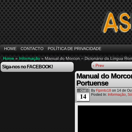
HOME
CONTACTO
POLÍTICA DE PRIVACIDADE
Home
»
Informação
»
Manual do Morcon – Dicionário da Língua Ro
‹ Prev
Siga-nos no FACEBOOK!
Manual do Morcon
Portuense
By
Fjpinto18
on
14 de Ou
Out
14
Posted In:
Informação
,
Só