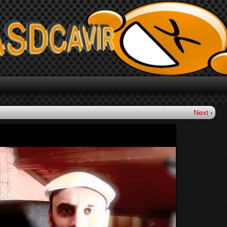
Next ›