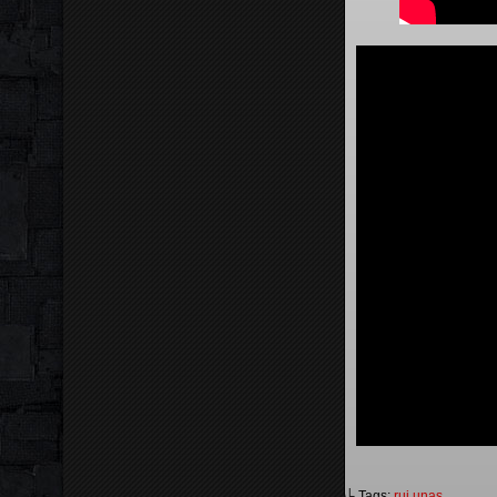
└ Tags:
rui unas