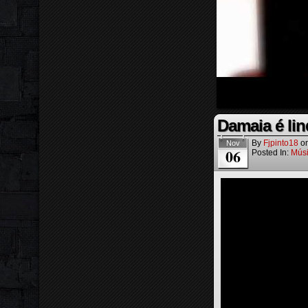
Damaia é lin
By
Fjpinto18
o
Nov
06
Posted In:
Mús