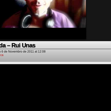
da – Rui Unas
n
6 de Novembro de 2011
at
12:08
ica