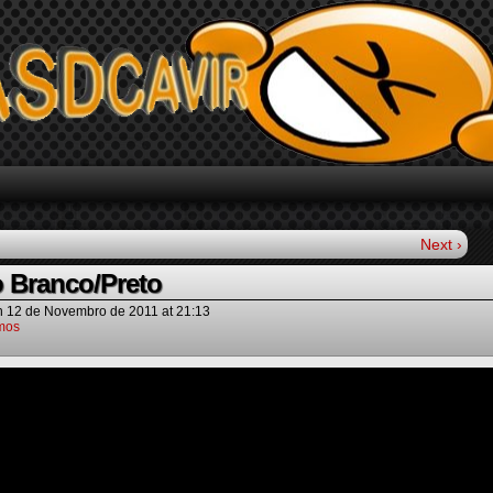
Next ›
o Branco/Preto
n
12 de Novembro de 2011
at
21:13
mos