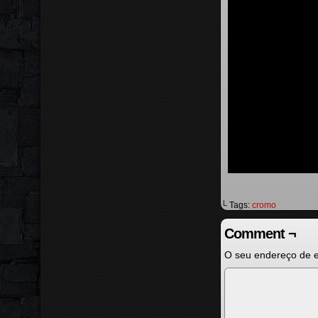
└ Tags:
cromo
Comment ¬
O seu endereço de e