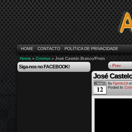
HOME
CONTACTO
POLÍTICA DE PRIVACIDADE
Home
»
Cromos
»
José Castelo Branco/Preto
‹ Prev
Siga-nos no FACEBOOK!
José Castel
By
Fjpinto18
o
Nov
12
Posted In:
Cro