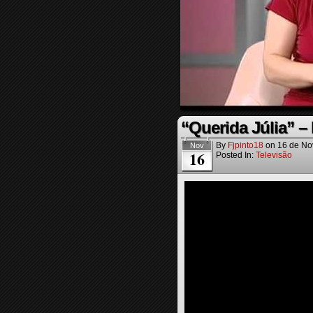
“Querida Júlia” –
By
Fjpinto18
on
16 de No
Nov
16
Posted In:
Televisão