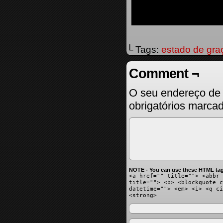
└ Tags:
estado de gra
Comment ¬
O seu endereço de 
obrigatórios marc
NOTE - You can use these HTML tag
<a href="" title=""> <abbr 
title=""> <b> <blockquote c
datetime=""> <em> <i> <q ci
<strong>