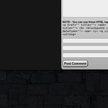
NOTE - You can use these HTML tag
<a href="" title=""> <abbr 
title=""> <b> <blockquote c
datetime=""> <em> <i> <q ci
<strong>