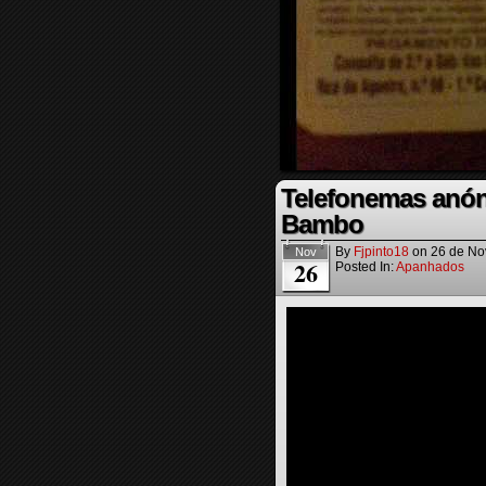
Telefonemas anóni
Bambo
By
Fjpinto18
on
26 de No
Nov
26
Posted In:
Apanhados