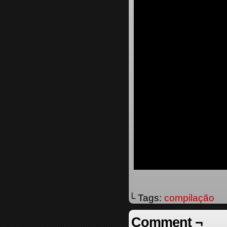
└ Tags:
compilação
Comment ¬