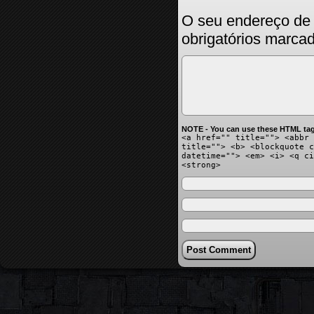
O seu endereço de 
obrigatórios marc
NOTE - You can use these HTML tag
<a href="" title=""> <abbr 
title=""> <b> <blockquote c
datetime=""> <em> <i> <q ci
<strong>