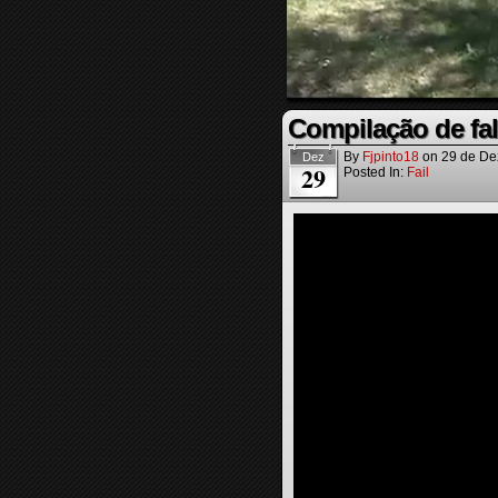
Compilação de fa
By
Fjpinto18
on
29 de De
Dez
29
Posted In:
Fail