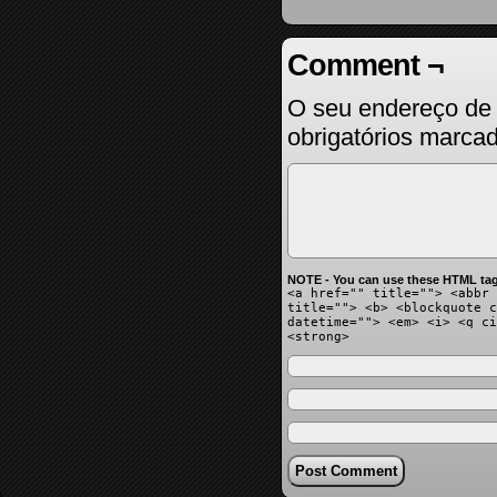
Comment ¬
O seu endereço de 
obrigatórios marc
NOTE - You can use these HTML tag
<a href="" title=""> <abbr 
title=""> <b> <blockquote c
datetime=""> <em> <i> <q ci
<strong>