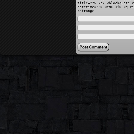
title=""> <b> <blockquote c
datetime=""> <em> <i> <q ci
<strong>