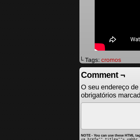
└ Tags:
cromos
Comment ¬
O seu endereço de 
obrigatórios marc
NOTE - You can use these HTML tag
<a href="" title=""> <abbr 