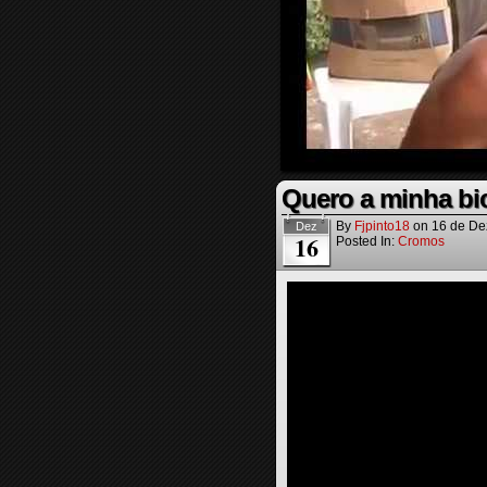
Quero a minha bic
By
Fjpinto18
on
16 de De
Dez
16
Posted In:
Cromos