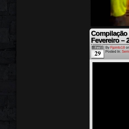
Compilação 
Fevereiro – 
By
Fjpinto18
o
Fev
29
Posted In:
Sem