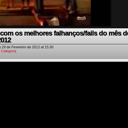
com os melhores falhanços/fails do mês d
2012
n
29 de Fevereiro de 2012
at
15:30
 Categoria