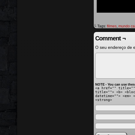
└ Tags:
filmes
,
mundo ca
Comment ¬
O seu endereço de e
NOTE - You can use thes
<a href="" title="
title=""> <b> <blo
datetime=""> <em> 
<strong>