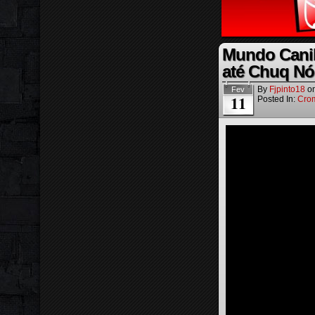
Mundo Canib
até Chuq Nói
By
Fjpinto18
o
Fev
11
Posted In:
Cro