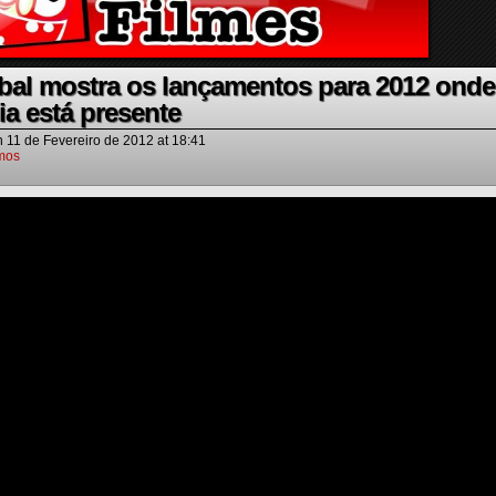
al mostra os lançamentos para 2012 onde
a está presente
n
11 de Fevereiro de 2012
at
18:41
mos