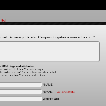
nibal
mail não será publicado.
Campos obrigatórios marcados com
*
e HTML tags and attributes:
"> <abbr title=""> <acronym
ckquote cite=""> <cite> <code> <del
<i> <q cite=""> <s> <strike>
*NAME
*EMAIL
—
Get a Gravatar
Website URL