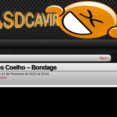
Next ›
s Coelho – Bondage
n
12 de Fevereiro de 2012
at
18:44
oons