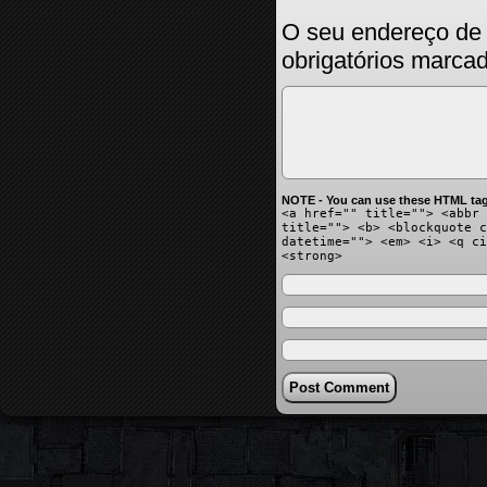
O seu endereço de 
obrigatórios marc
NOTE - You can use these HTML tag
<a href="" title=""> <abbr 
title=""> <b> <blockquote c
datetime=""> <em> <i> <q ci
<strong>