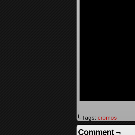
└ Tags:
cromos
Comment ¬