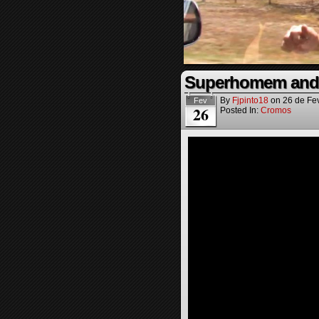
Superhomem anda
By
Fjpinto18
on
26 de Fe
Fev
26
Posted In:
Cromos