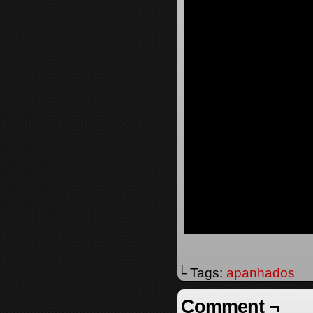
└ Tags:
apanhados
Comment ¬