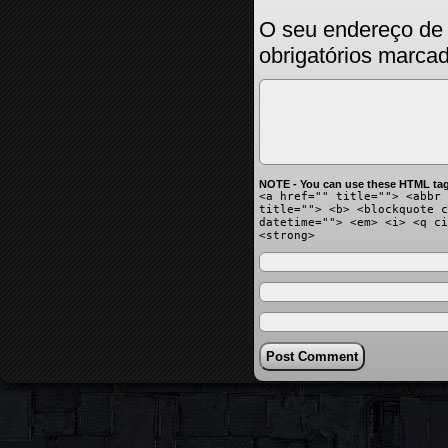
O seu endereço de 
obrigatórios marc
NOTE - You can use these HTML tag
<a href="" title=""> <abbr 
title=""> <b> <blockquote c
datetime=""> <em> <i> <q ci
<strong>