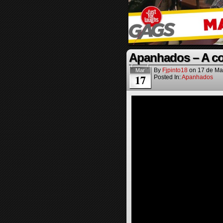
Apanhados – A co
By
Fjpinto18
on
17 de Ma
Mar
17
Posted In:
Apanhados