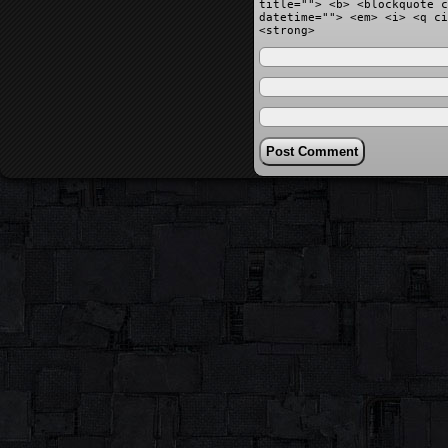
title=""> <b> <blockquote c
datetime=""> <em> <i> <q ci
<strong>