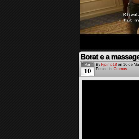
Borat e a massa
By
Fjpinto18
on
10 de Ma
Mar
10
Posted In:
Cromos