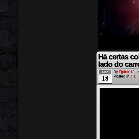
Há certas c
lado do carr
By
Fjpinto18
o
Mar
18
Posted In:
Fail