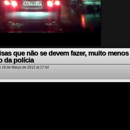
oisas que não se devem fazer, muito menos
o da polícia
n
18 de Março de 2012
at
17:42