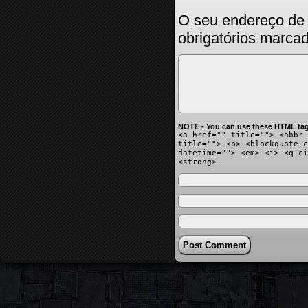
O seu endereço de 
obrigatórios marc
NOTE - You can use these HTML tag
<a href="" title=""> <abbr 
title=""> <b> <blockquote c
datetime=""> <em> <i> <q ci
<strong>