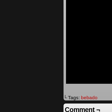
└ Tags:
bebado
Comment ¬