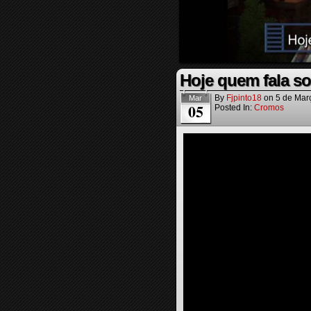
Hoje quem fala s
By
Fjpinto18
on
5 de Mar
Mar
05
Posted In:
Cromos