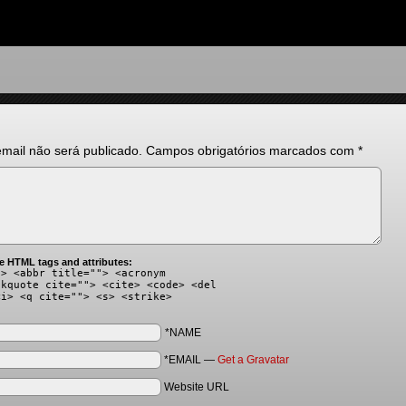
mail não será publicado.
Campos obrigatórios marcados com
*
e HTML tags and attributes:
"> <abbr title=""> <acronym
ckquote cite=""> <cite> <code> <del
<i> <q cite=""> <s> <strike>
*NAME
*EMAIL
—
Get a Gravatar
Website URL