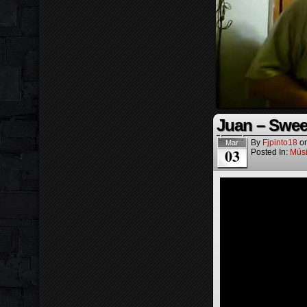
Juan – Swee
By
Fjpinto18
o
Mar
03
Posted In:
Mús