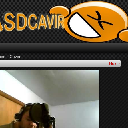
ses – Cover
Next ›