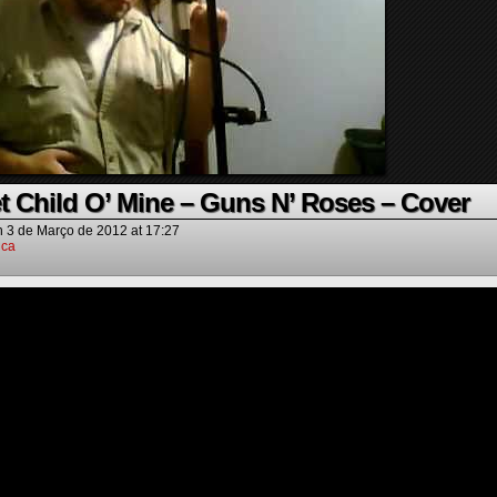
t Child O’ Mine – Guns N’ Roses – Cover
n
3 de Março de 2012
at
17:27
ica