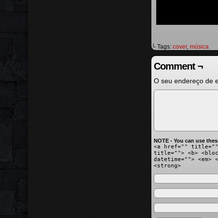
└ Tags:
cover
,
música
Comment ¬
O seu endereço de e
NOTE - You can use thes
<a href="" title="
title=""> <b> <blo
datetime=""> <em> 
<strong>