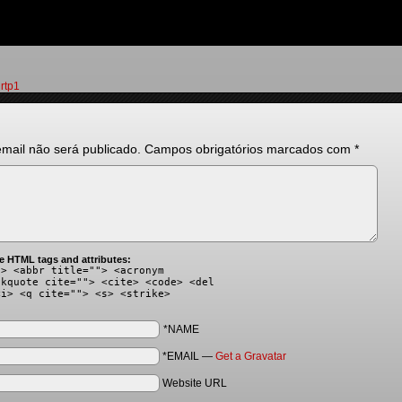
,
rtp1
mail não será publicado.
Campos obrigatórios marcados com
*
e HTML tags and attributes:
"> <abbr title=""> <acronym
ckquote cite=""> <cite> <code> <del
<i> <q cite=""> <s> <strike>
*NAME
*EMAIL
—
Get a Gravatar
Website URL