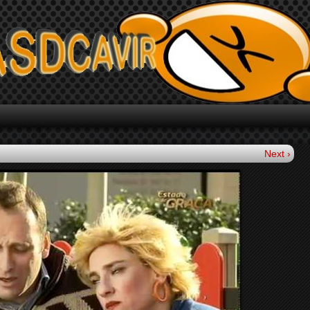
Next ›