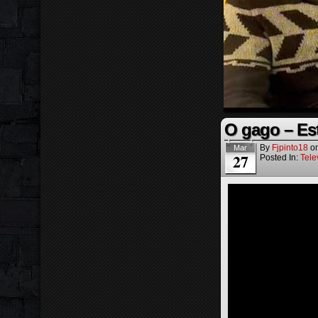
O gago – Es
By
Fjpinto18
o
Mar
27
Posted In:
Tele