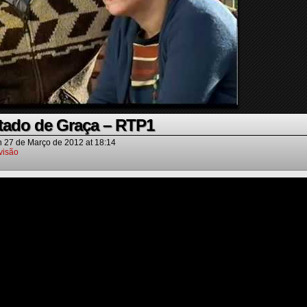
tado de Graça – RTP1
n
27 de Março de 2012
at
18:14
visão