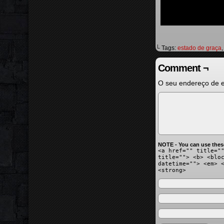
└ Tags:
estado de graça
Comment ¬
O seu endereço de e
NOTE - You can use thes
<a href="" title="
title=""> <b> <blo
datetime=""> <em> 
<strong>