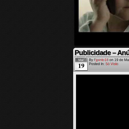
Publicidade – Anú
By
Fjpinto18
on
19 de Ma
Mar
19
Posted In:
Só Visto