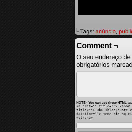
└ Tags:
anúncio
,
publi
Comment ¬
O seu endereço de 
obrigatórios marc
NOTE - You can use these HTML tag
<a href="" title=""> <abbr 
title=""> <b> <blockquote c
datetime=""> <em> <i> <q ci
<strong>