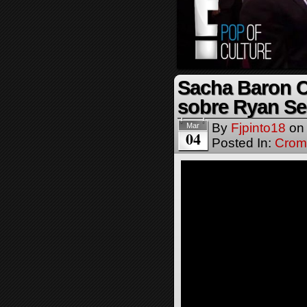
Sacha Baron C
sobre Ryan Se
By
Fjpinto18
o
Mar
04
Posted In:
Crom