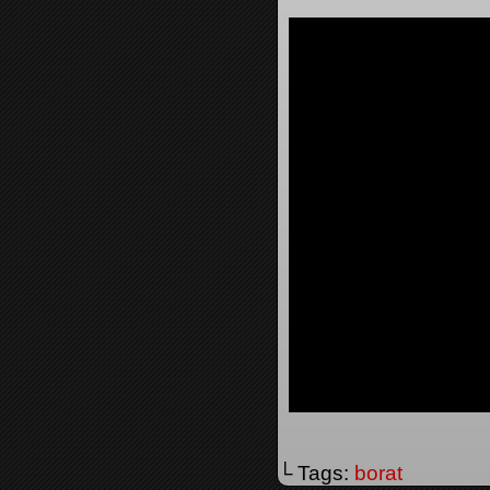
└ Tags:
borat