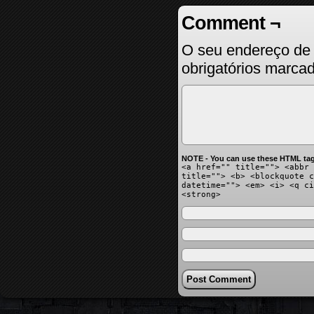
Comment ¬
O seu endereço de 
obrigatórios marc
NOTE - You can use these HTML tag
<a href="" title=""> <abbr 
title=""> <b> <blockquote c
datetime=""> <em> <i> <q ci
<strong>