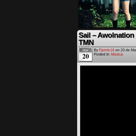
Sail – Awolnation
TMN
By
Fjpinto18
on
20 de Ma
Mar
20
Posted In:
Música