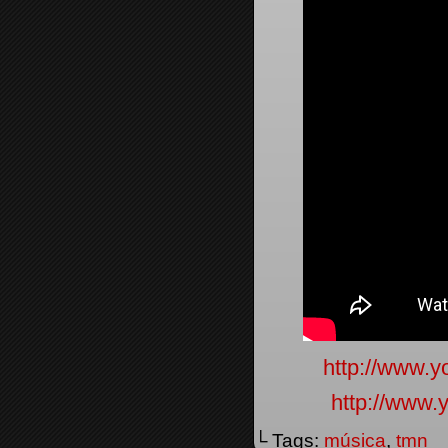
http://www
http://www
└ Tags:
música
,
tmn