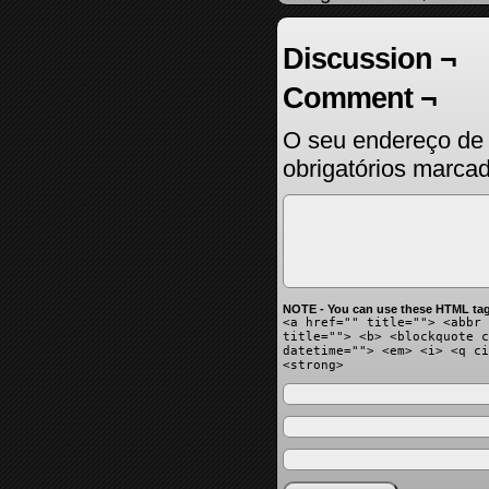
Discussion ¬
Comment ¬
O seu endereço de 
obrigatórios marc
NOTE - You can use these HTML tag
<a href="" title=""> <abbr 
title=""> <b> <blockquote c
datetime=""> <em> <i> <q ci
<strong>