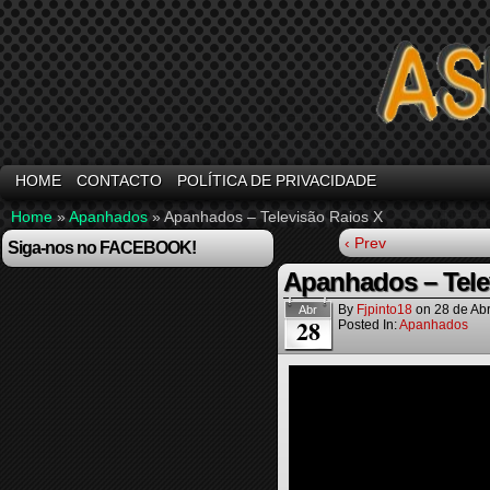
HOME
CONTACTO
POLÍTICA DE PRIVACIDADE
Home
»
Apanhados
»
Apanhados – Televisão Raios X
‹ Prev
Siga-nos no FACEBOOK!
Apanhados – Tele
By
Fjpinto18
on
28 de Abr
Abr
28
Posted In:
Apanhados