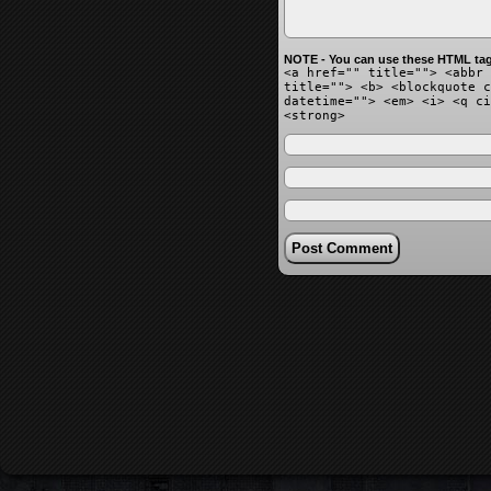
NOTE - You can use these HTML tag
<a href="" title=""> <abbr 
title=""> <b> <blockquote c
datetime=""> <em> <i> <q ci
<strong>