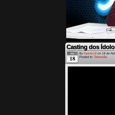
Casting dos Ídolo
By
Fjpinto18
on
18 de Abr
Abr
18
Posted In:
Televisão