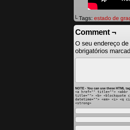
└ Tags:
estado de gra
Comment ¬
O seu endereço de 
obrigatórios marc
NOTE - You can use these HTML tag
<a href="" title=""> <abbr 
title=""> <b> <blockquote c
datetime=""> <em> <i> <q ci
<strong>