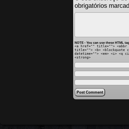
obrigatórios marc
NOTE - You can use these HTML tag
<a href="" title=""> <abbr 
title=""> <b> <blockquote c
datetime=""> <em> <i> <q ci
<strong>