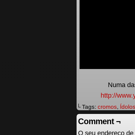
Numa das
http://www
└ Tags:
cromos
,
Ídolo
Comment ¬
O seu endereço de 