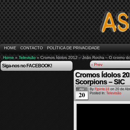
HOME
CONTACTO
POLÍTICA DE PRIVACIDADE
Home
»
Televisão
»
Cromos Ídolos 2012 – João Rocha – O cromo do 
‹ Prev
Siga-nos no FACEBOOK!
Cromos Ídolos 20
Scorpions – SIC
By
Fjpinto18
on
20 de Abr
Abr
20
Posted In:
Televisão