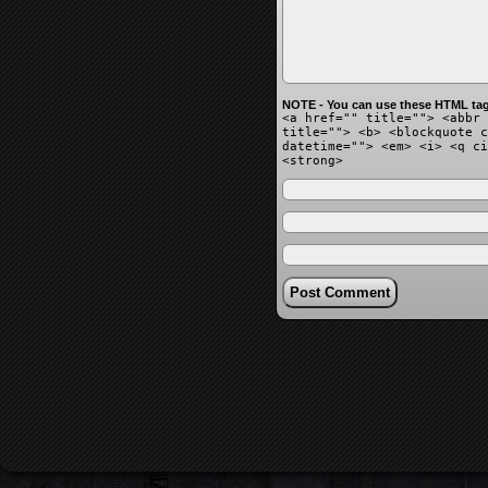
NOTE - You can use these HTML tag
<a href="" title=""> <abbr 
title=""> <b> <blockquote c
datetime=""> <em> <i> <q ci
<strong>