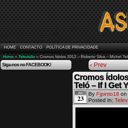
HOME
CONTACTO
POLÍTICA DE PRIVACIDADE
Home
»
Televisão
»
Cromos Ídolos 2012 – Roberto Silva – Michel Teló
‹ Prev
Siga-nos no FACEBOOK!
Cromos Ídolos 
Teló – If I Get
By
Fjpinto18
o
Abr
23
Posted In:
Telev