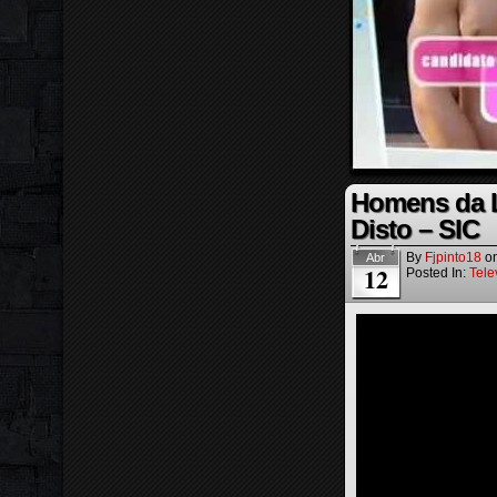
Homens da Lu
Disto – SIC
By
Fjpinto18
o
Abr
12
Posted In:
Tele