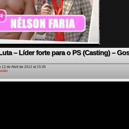
ta – Líder forte para o PS (Casting) – Go
n
12 de Abril de 2012
at
15:35
visão