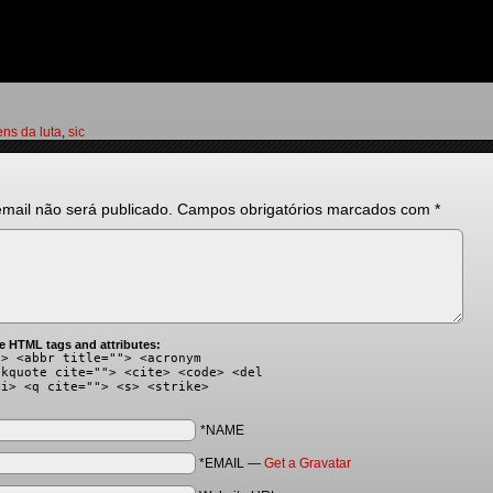
ns da luta
,
sic
mail não será publicado.
Campos obrigatórios marcados com
*
e HTML tags and attributes:
"> <abbr title=""> <acronym
ckquote cite=""> <cite> <code> <del
<i> <q cite=""> <s> <strike>
*NAME
*EMAIL
—
Get a Gravatar