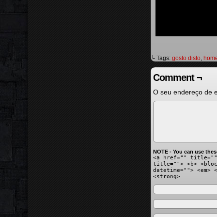
└ Tags:
gosto disto
,
home
Comment ¬
O seu endereço de e
NOTE - You can use thes
<a href="" title="
title=""> <b> <blo
datetime=""> <em> 
<strong>