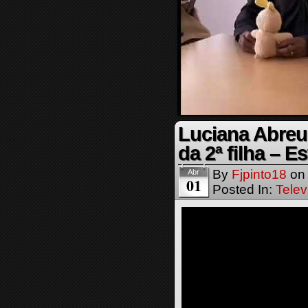
Luciana Abreu
da 2ª filha – 
By
Fjpinto18
o
Abr
01
Posted In:
Telev