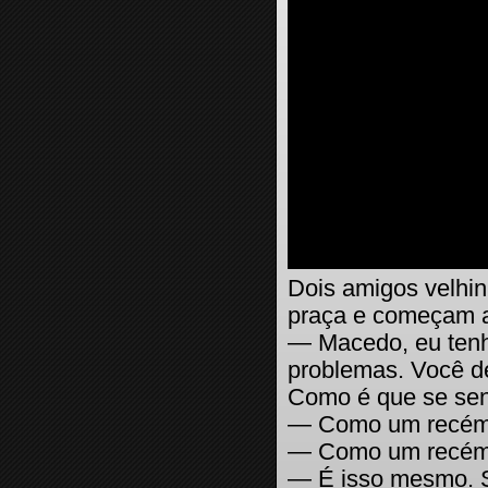
Dois amigos velhi
praça e começam a
— Macedo, eu tenh
problemas. Você d
Como é que se se
— Como um recém-
— Como um recém
— É isso mesmo. S