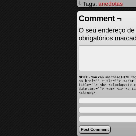
└ Tags:
anedotas
Comment ¬
O seu endereço de 
obrigatórios marc
NOTE - You can use these HTML tag
<a href="" title=""> <abbr 
title=""> <b> <blockquote c
datetime=""> <em> <i> <q ci
<strong>