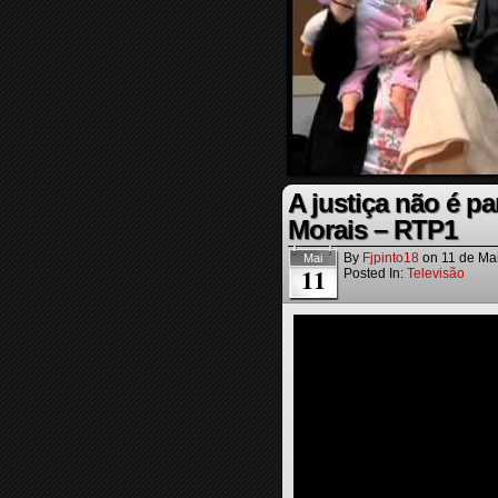
A justiça não é pa
Morais – RTP1
By
Fjpinto18
on
11 de Ma
Mai
11
Posted In:
Televisão