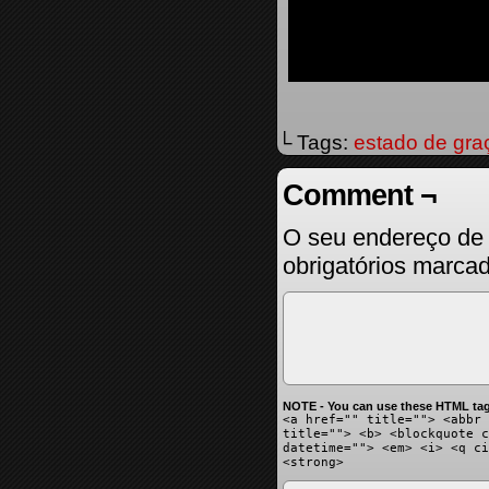
└ Tags:
estado de gra
Comment ¬
O seu endereço de 
obrigatórios marc
NOTE - You can use these HTML tag
<a href="" title=""> <abbr 
title=""> <b> <blockquote c
datetime=""> <em> <i> <q ci
<strong>