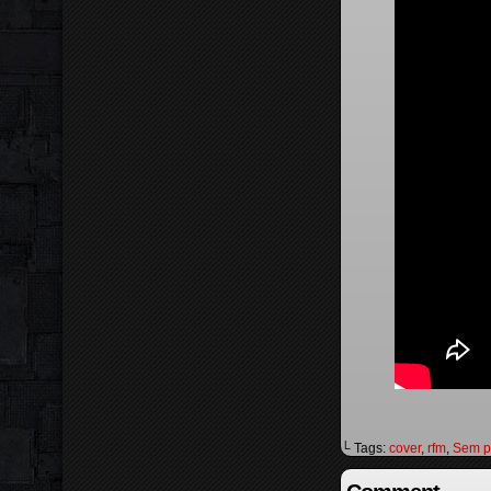
└ Tags:
cover
,
rfm
,
Sem p