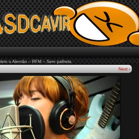
 Vem o Alemão – RFM – Sem palheta
Next ›