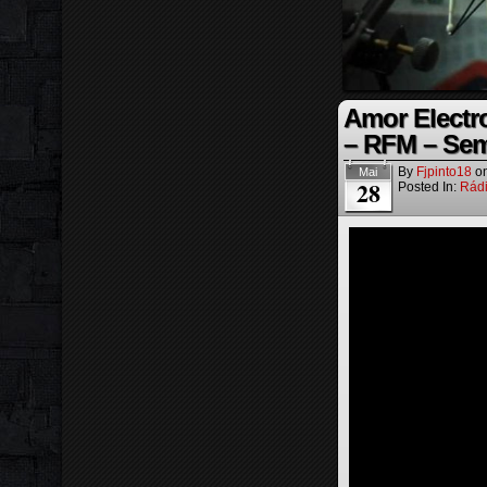
Amor Electr
– RFM – Sem
By
Fjpinto18
o
Mai
28
Posted In:
Rád