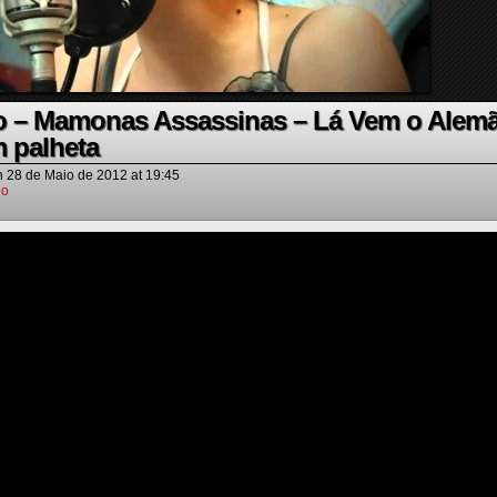
o – Mamonas Assassinas – Lá Vem o Alem
 palheta
n
28 de Maio de 2012
at
19:45
io