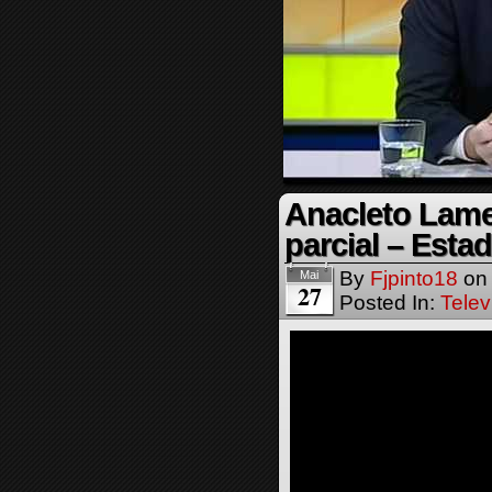
Anacleto Lamei
parcial – Esta
By
Fjpinto18
o
Mai
27
Posted In:
Telev