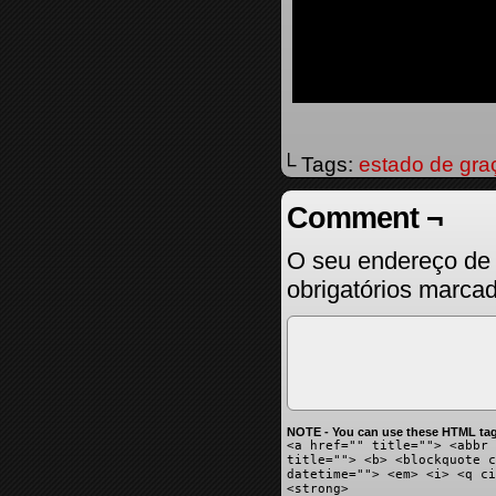
└ Tags:
estado de gra
Comment ¬
O seu endereço de 
obrigatórios marc
NOTE - You can use these HTML tag
<a href="" title=""> <abbr 
title=""> <b> <blockquote c
datetime=""> <em> <i> <q ci
<strong>